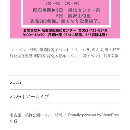
投
カ
タ
イベント情報
,
季節限定イベント
ミニバラ
,
名古屋
,
春の都市
稿
テ
グ
緑化推進運動
,
昭和区
,
緑化木配布イベント
,
花イベント
,
鶴舞公園
日:
ゴ
リ
ー
2025
2026｜アーカイブ
名古屋｜鶴舞公園イベント情報
Proudly powered by WordPres
s